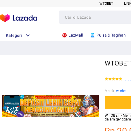
WTOBET
LIN
LazMall
Pulsa & Tagihan
Kategori
WTOBET :
8.8
Merek
:
wtobet
WTOBET - Membe
dalam genggama
Rp.20.