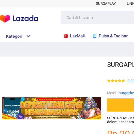
SURGAPLAY
LIN
LazMall
Pulsa & Tagihan
Kategori
SURGAPLA
8.8
Merek
:
surgapla
SURGAPLAY - Me
dalam genggama
Rp.20.