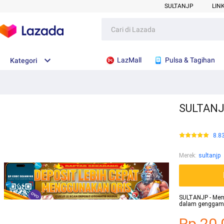
SULTANJP
LIN
LazMall
Pulsa & Tagihan
Kategori
SULTANJP
8.8
Merek
:
sultanjp
SULTANJP - Mem
dalam genggama
Rp.20.