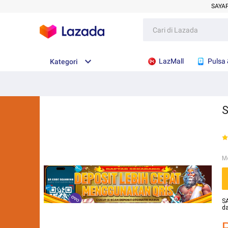
SAYA
LazMall
Pulsa 
Kategori
S
M
S
d