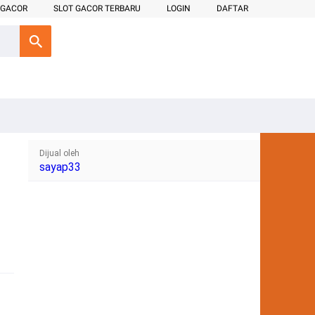
 GACOR
SLOT GACOR TERBARU
LOGIN
DAFTAR
Dijual oleh
sayap33