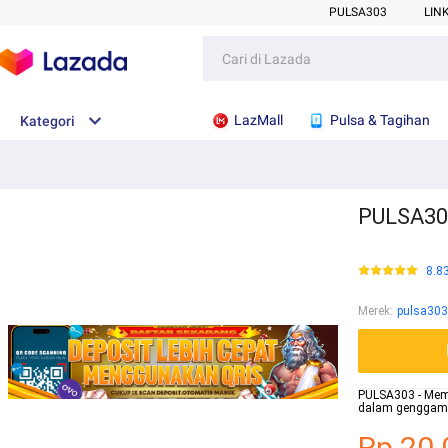
PULSA303
LIN
LazMall
Pulsa & Tagihan
Kategori
PULSA303
8.8
Merek
:
pulsa303
PULSA303 - Mem
dalam genggama
Rp.20.