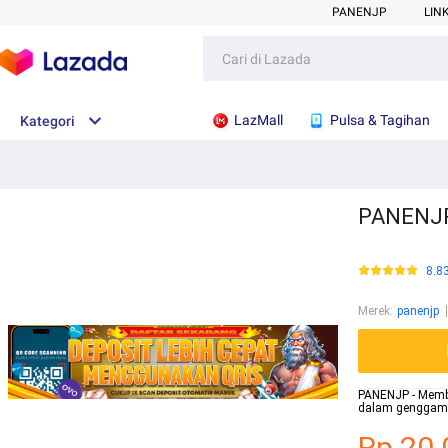
PANENJP
LIN
LazMall
Pulsa & Tagihan
Kategori
PANENJP 
8.8
Merek
:
panenjp
PANENJP - Memb
dalam genggama
Rp.20.