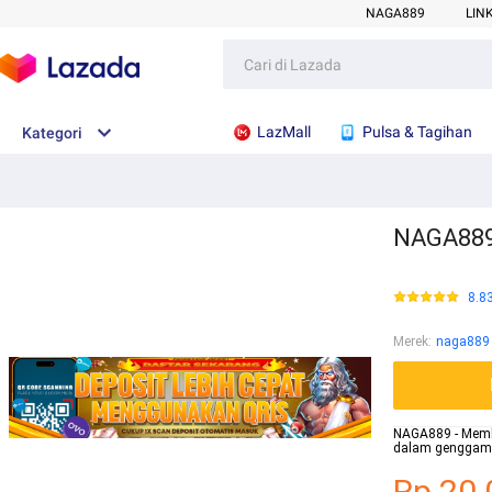
NAGA889
LIN
LazMall
Pulsa & Tagihan
Kategori
NAGA889 
8.8
Merek
:
naga889
NAGA889 - Memb
dalam genggama
Rp.20.