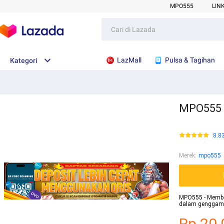
MPO555
LIN
LazMall
Pulsa & Tagihan
Kategori
MPO555 :
8.8
Merek
:
mpo555
MPO555 - Membe
dalam genggama
Rp.20.