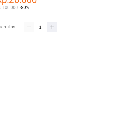
p.100.000
-80%
uantitas