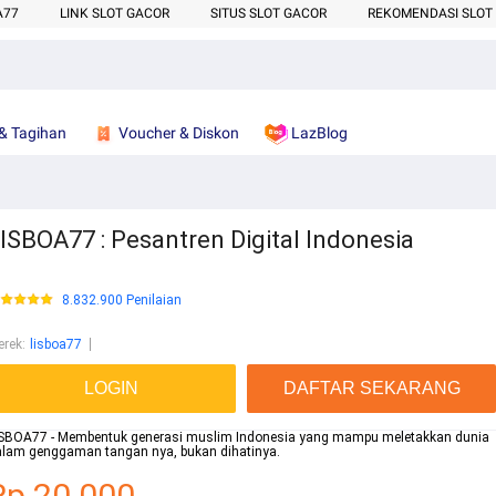
A77
LINK SLOT GACOR
SITUS SLOT GACOR
REKOMENDASI SLOT
& Tagihan
Voucher & Diskon
LazBlog
ISBOA77 : Pesantren Digital Indonesia
8.832.900 Penilaian
erek
:
lisboa77
LOGIN
DAFTAR SEKARANG
ISBOA77 - Membentuk generasi muslim Indonesia yang mampu meletakkan dunia
alam genggaman tangan nya, bukan dihatinya.
Rp.20.000