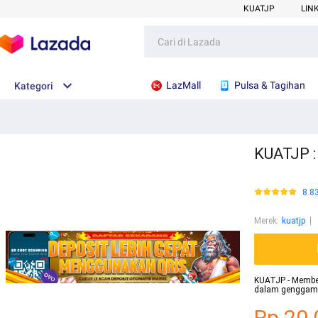
KUATJP
LIN
LazMall
Pulsa & Tagihan
Kategori
KUATJP :
8.8
Merek
:
kuatjp
KUATJP - Membe
dalam genggama
Rp.20.