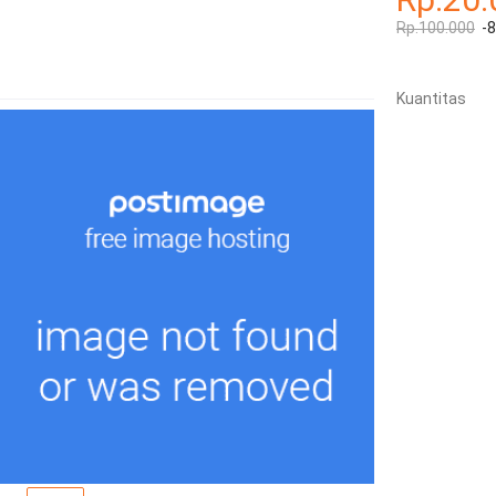
Rp.100.000
-
Kuantitas