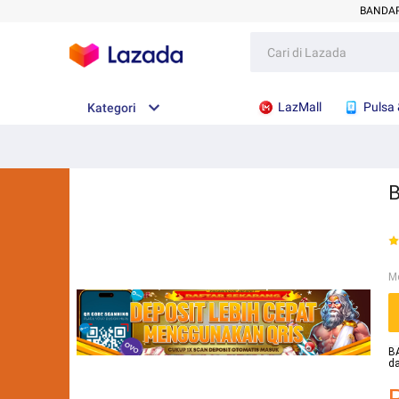
BANDA
LazMall
Pulsa 
Kategori
B
M
B
d