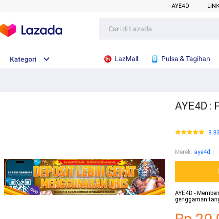
AYE4D
LIN
LazMall
Pulsa & Tagihan
Kategori
AYE4D : 
8.8
Merek
:
aye4d
AYE4D - Memben
genggaman tanga
Rp.20.