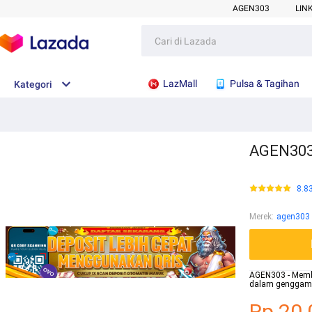
AGEN303
LIN
LazMall
Pulsa & Tagihan
Kategori
AGEN303 
8.8
Merek
:
agen303
AGEN303 - Memb
dalam genggama
Rp.20.