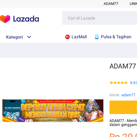
ADAM77
LIN
LazMall
Pulsa & Tagihan
Kategori
ADAM77 :
8.8
Merek
:
adam77
ADAM77 - Membe
dalam genggama
Rp.20.