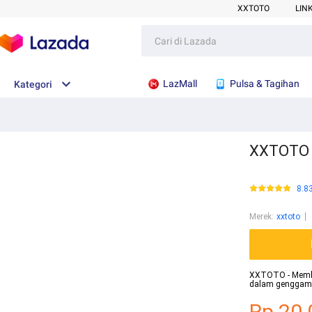
XXTOTO
LIN
LazMall
Pulsa & Tagihan
Kategori
XXTOTO :
8.8
Merek
:
xxtoto
XXTOTO - Membe
dalam genggama
Rp.20.