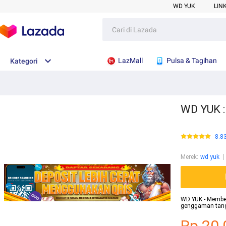
WD YUK
LIN
LazMall
Pulsa & Tagihan
Kategori
WD YUK :
8.8
Merek
:
wd yuk
WD YUK - Membe
genggaman tanga
Rp.20.