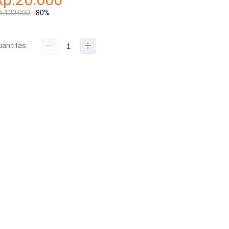
p.100.000
-80%
uantitas