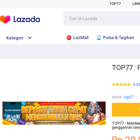
TOP77
LIN
LazMall
Pulsa & Tagihan
Kategori
TOP77 : 
8.8
Merek
:
top77
TOP77 - Memben
genggaman tanga
Rp.20.