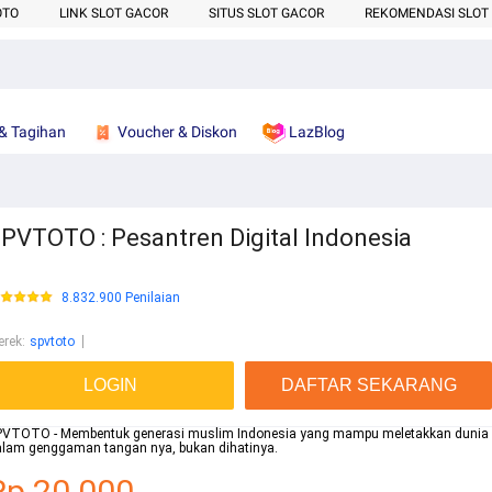
OTO
LINK SLOT GACOR
SITUS SLOT GACOR
REKOMENDASI SLOT
& Tagihan
Voucher & Diskon
LazBlog
PVTOTO : Pesantren Digital Indonesia
8.832.900 Penilaian
erek
:
spvtoto
LOGIN
DAFTAR SEKARANG
PVTOTO - Membentuk generasi muslim Indonesia yang mampu meletakkan dunia
alam genggaman tangan nya, bukan dihatinya.
Rp.20.000