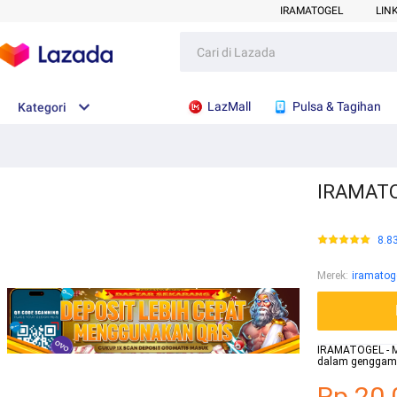
IRAMATOGEL
LIN
LazMall
Pulsa & Tagihan
Kategori
IRAMATOG
8.8
Merek
:
iramatog
IRAMATOGEL - M
dalam genggama
Rp.20.