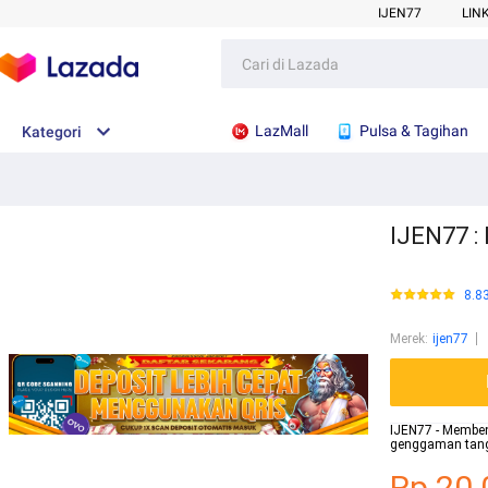
IJEN77
LIN
LazMall
Pulsa & Tagihan
Kategori
IJEN77 : 
8.8
Merek
:
ijen77
IJEN77 - Membe
genggaman tanga
Rp.20.