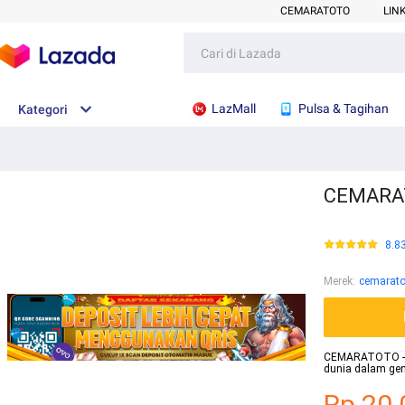
CEMARATOTO
LIN
LazMall
Pulsa & Tagihan
Kategori
CEMARATO
8.8
Merek
:
cemarato
CEMARATOTO - M
dunia dalam gen
Rp.20.