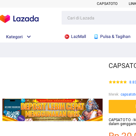
CAPSATOTO
LIN
LazMall
Pulsa & Tagihan
Kategori
CAPSATOT
8.8
Merek
:
capsatot
CAPSATOTO - Me
dalam genggama
Rp.20.