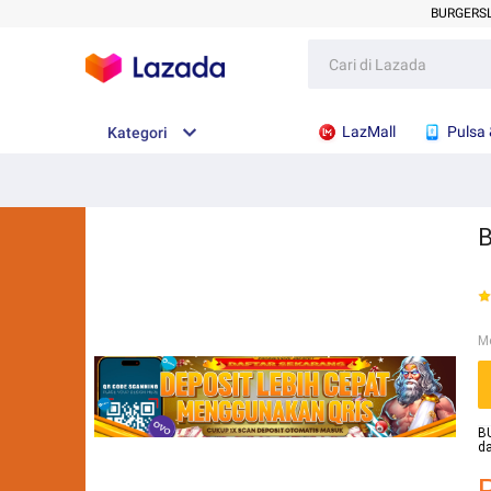
BURGERS
LazMall
Pulsa 
Kategori
B
M
B
d