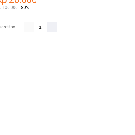
p.100.000
-80%
uantitas