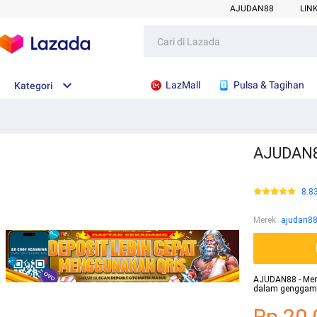
AJUDAN88
LIN
LazMall
Pulsa & Tagihan
Kategori
AJUDAN88
8.8
Merek
:
ajudan8
AJUDAN88 - Mem
dalam genggama
Rp.20.